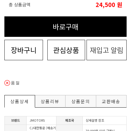
24,500
원
총 상품금액
바로구매
장바구니
관심상품
재입고 알림
품절
상품상세
상품리뷰
상품문의
교환배송
브랜드
JMOTORS
제조국
상세설명 참조
CJ대한통운 (배송기
70,000원 이상 구매시