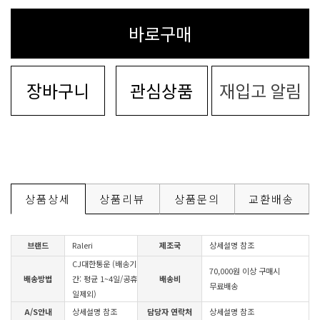
바로구매
장바구니
관심상품
재입고 알림
상품상세
상품리뷰
상품문의
교환배송
브랜드
Raleri
제조국
상세설명 참조
CJ대한통운 (배송기
70,000원 이상 구매시
배송방법
간: 평균 1~4일/공휴
배송비
무료배송
일제외)
A/S안내
상세설명 참조
담당자 연락처
상세설명 참조