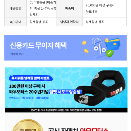
CJ대한통운 (배송기
70,000원 이상 구매시
배송방법
간: 평균 1~4일/공휴
배송비
무료배송
일제외)
A/S안내
상세설명 참조
담당자 연락처
상세설명 참조