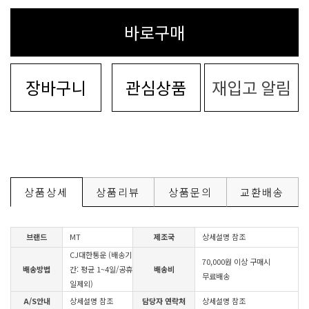
바로구매
장바구니
관심상품
재입고 알림
상품상세
상품리뷰
상품문의
교환배송
브랜드
MT
제조국
상세설명 참조
CJ대한통운 (배송기
70,000원 이상 구매시
배송방법
간: 평균 1~4일/공휴
배송비
무료배송
일제외)
A/S안내
상세설명 참조
담당자 연락처
상세설명 참조