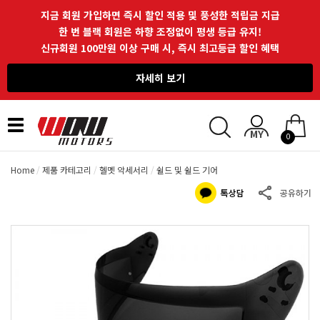
지금 회원 가입하면 즉시 할인 적용 및 풍성한 적립금 지급
한 번 블랙 회원은 하향 조정없이 평생 등급 유지!
신규회원 100만원 이상 구매 시, 즉시 최고등급 할인 혜택
자세히 보기
Toggle
0
navigation
Home
제품 카테고리
헬멧 악세서리
쉴드 및 쉴드 기어