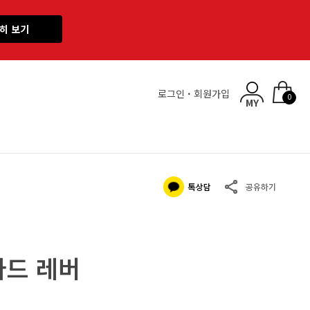
히 보기
로그인
·
회원가입
0
바드 레버