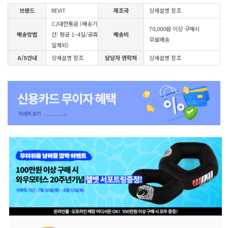
브랜드
REVIT
제조국
상세설명 참조
CJ대한통운 (배송기
70,000원 이상 구매시
배송방법
간: 평균 1~4일/공휴
배송비
무료배송
일제외)
A/S안내
상세설명 참조
담당자 연락처
상세설명 참조