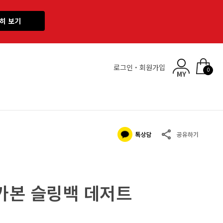
히 보기
로그인
·
회원가입
0
 카본 슬링백 데저트