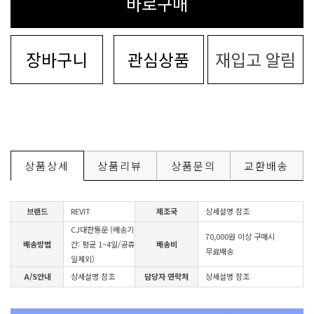
바로구매
장바구니
관심상품
재입고 알림
상품상세
상품리뷰
상품문의
교환배송
브랜드
REVIT
제조국
상세설명 참조
CJ대한통운 (배송기
70,000원 이상 구매시
배송방법
간: 평균 1~4일/공휴
배송비
무료배송
일제외)
A/S안내
상세설명 참조
담당자 연락처
상세설명 참조