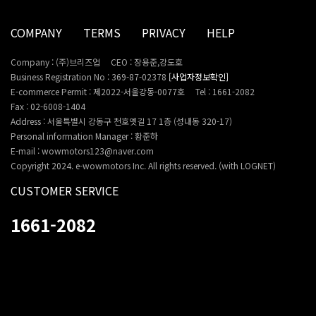
COMPANY
TERMS
PRIVACY
HELP
Company : (주)브리즈업
CEO : 장용준,강도호
Business Registration No : 369-87-02378
[사업자정보확인]
E-commerce Permit : 제2022-서울강동-0077호
Tel : 1661-2082
Fax : 02-6008-1404
Address : 서울특별시 강동구 천호옛길 17 1층 (성내동 320-17)
Personal information Manager : 황준하
E-mail : wowmotors123@naver.com
Copyright 2024. e-wowmotors Inc. All rights reserved. (with LOGNET)
CUSTOMER SERVICE
1661-2082