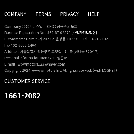
COMPANY
TERMS
PRIVACY
HELP
Company : (주)브리즈업
CEO : 장용준,강도호
Business Registration No : 369-87-02378
[사업자정보확인]
E-commerce Permit : 제2022-서울강동-0077호
Tel : 1661-2082
Fax : 02-6008-1404
Address : 서울특별시 강동구 천호옛길 17 1층 (성내동 320-17)
Personal information Manager : 황준하
E-mail : wowmotors123@naver.com
Copyright 2024. e-wowmotors Inc. All rights reserved. (with LOGNET)
CUSTOMER SERVICE
1661-2082