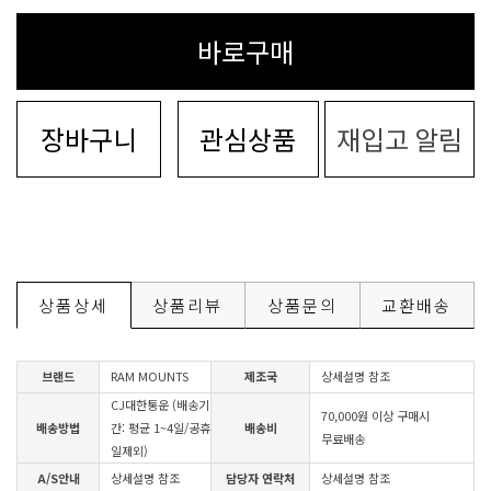
바로구매
장바구니
관심상품
재입고 알림
상품상세
상품리뷰
상품문의
교환배송
브랜드
RAM MOUNTS
제조국
상세설명 참조
CJ대한통운 (배송기
70,000원 이상 구매시
배송방법
간: 평균 1~4일/공휴
배송비
무료배송
일제외)
A/S안내
상세설명 참조
담당자 연락처
상세설명 참조