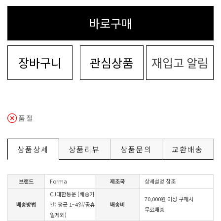
바로구매
장바구니
관심상품
재입고 알림
품절
상품상세
상품리뷰
상품문의
교환배송
브랜드
Forma
제조국
상세설명 참조
CJ대한통운 (배송기
70,000원 이상 구매시
배송방법
간: 평균 1~4일/공휴
배송비
무료배송
일제외)