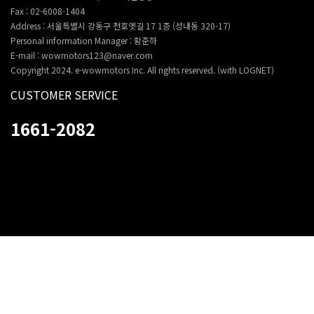
Fax : 02-6008-1404
Address : 서울특별시 강동구 천호옛길 17 1층 (성내동 320-17)
Personal information Manager : 황준하
E-mail : wowmotors123@naver.com
Copyright 2024. e-wowmotors Inc. All rights reserved. (with LOGNET)
CUSTOMER SERVICE
1661-2082