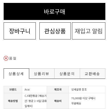
바로구매
장바구니
관심상품
재입고 알림
품절
상품상세
상품리뷰
상품문의
교환배송
브랜드
Arai
제조국
상세설명 참조
CJ대한통운 (배송기
70,000원 이상 구매시
배송방법
간: 평균 1~4일/공휴
배송비
무료배송
일제외)