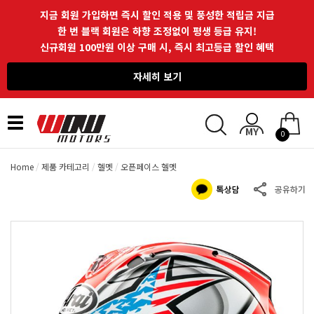
지금 회원 가입하면 즉시 할인 적용 및 풍성한 적립금 지급
한 번 블랙 회원은 하향 조정없이 평생 등급 유지!
신규회원 100만원 이상 구매 시, 즉시 최고등급 할인 혜택
자세히 보기
Toggle
0
navigation
Home
제품 카테고리
헬멧
오픈페이스 헬멧