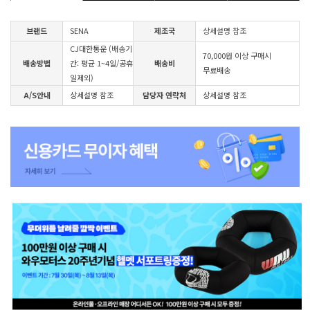
브랜드
SENA
제조국
상세설명 참조
CJ대한통운 (배송기
70,000원 이상 구매시
배송방법
간: 평균 1~4일/공휴
배송비
무료배송
일제외)
A/S안내
상세설명 참조
담당자 연락처
상세설명 참조