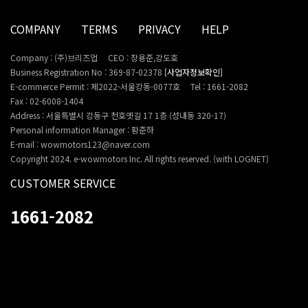
COMPANY
TERMS
PRIVACY
HELP
Company : (주)브리즈업
CEO : 장용준,강도호
Business Registration No : 369-87-02378
[사업자정보확인]
E-commerce Permit : 제2022-서울강동-0077호
Tel : 1661-2082
Fax : 02-6008-1404
Address : 서울특별시 강동구 천호옛길 17 1층 (성내동 320-17)
Personal information Manager : 황준하
E-mail : wowmotors123@naver.com
Copyright 2024. e-wowmotors Inc. All rights reserved. (with LOGNET)
CUSTOMER SERVICE
1661-2082