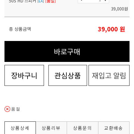
50S HD 스피커
[품절]
[
EA
]
39,000
원
39,000
원
총 상품금액
바로구매
장바구니
관심상품
재입고 알림
품절
상품상세
상품리뷰
상품문의
교환배송