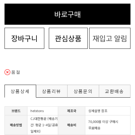
바로구매
장바구니
관심상품
재입고 알림
품절
상품상세
상품리뷰
상품문의
교환배송
브랜드
helstons
제조국
상세설명 참조
CJ대한통운 (배송기
70,000원 이상 구매시
배송방법
간: 평균 1~4일/공휴
배송비
무료배송
일제외)