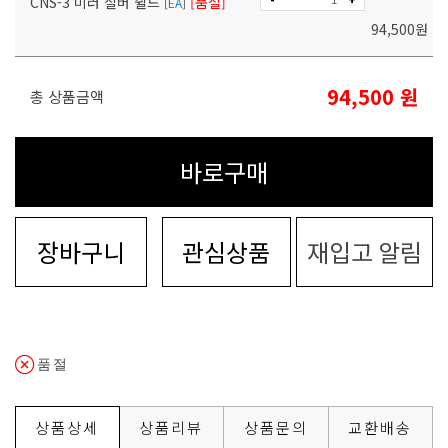
CNS-3 미러 실버 쉴드
[품절]
[
EA
]
94,500
원
94,500
원
총 상품금액
바로구매
장바구니
관심상품
재입고 알림
품절
상품상세
상품리뷰
상품문의
교환배송