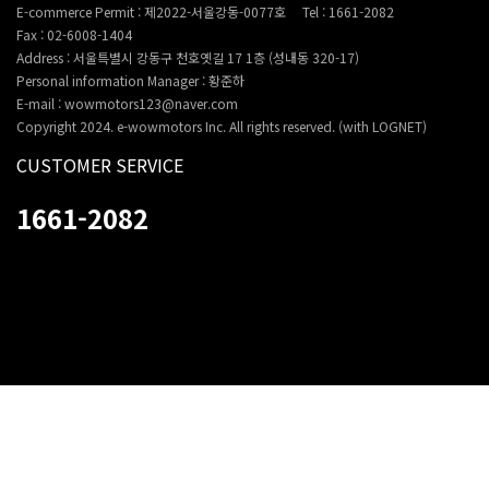
E-commerce Permit : 제2022-서울강동-0077호
Tel : 1661-2082
Fax : 02-6008-1404
Address : 서울특별시 강동구 천호옛길 17 1층 (성내동 320-17)
Personal information Manager : 황준하
E-mail : wowmotors123@naver.com
Copyright 2024. e-wowmotors Inc. All rights reserved. (with LOGNET)
CUSTOMER SERVICE
1661-2082