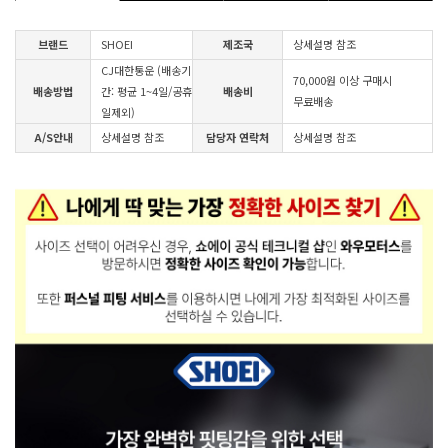
브랜드
SHOEI
제조국
상세설명 참조
CJ대한통운 (배송기
70,000원 이상 구매시
배송방법
간: 평균 1~4일/공휴
배송비
무료배송
일제외)
A/S안내
상세설명 참조
담당자 연락처
상세설명 참조