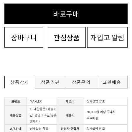
바로구매
장바구니
관심상품
재입고 알림
상품상세
상품리뷰
상품문의
교환배송
브랜드
MAXLER
제조국
상세설명 참조
CJ대한통운 (배송기
70,000원 이상 구매시
배송방법
간: 평균 1~4일/공휴
배송비
무료배송
일제외)
A/S안내
상세설명 참조
담당자 연락처
상세설명 참조