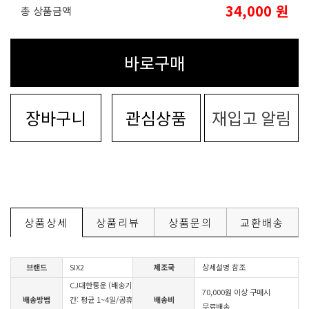
34,000
원
총 상품금액
바로구매
장바구니
관심상품
재입고 알림
상품상세
상품리뷰
상품문의
교환배송
브랜드
SIX2
제조국
상세설명 참조
CJ대한통운 (배송기
70,000원 이상 구매시
배송방법
간: 평균 1~4일/공휴
배송비
무료배송