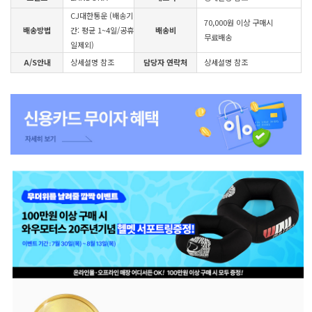
CJ대한통운 (배송기
70,000원 이상 구매시
배송방법
간: 평균 1~4일/공휴
배송비
무료배송
일제외)
A/S안내
상세설명 참조
담당자 연락처
상세설명 참조