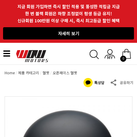
지금 회원 가입하면 즉시 할인 적용 및 풍성한 적립금 지급
한 번 블랙 회원은 하향 조정없이 평생 등급 유지!
신규회원 100만원 이상 구매 시, 즉시 최고등급 할인 혜택
자세히 보기
Toggle
0
navigation
Home
제품 카테고리
헬멧
오픈페이스 헬멧