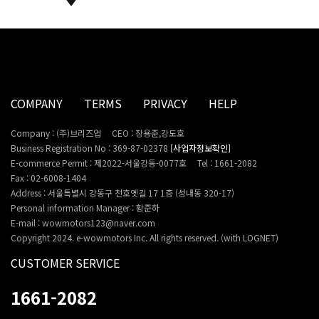
COMPANY
TERMS
PRIVACY
HELP
Company : (주)브리즈업
CEO : 장용준,강도호
Business Registration No : 369-87-02378
[사업자정보확인]
E-commerce Permit : 제2022-서울강동-0077호
Tel : 1661-2082
Fax : 02-6008-1404
Address : 서울특별시 강동구 천호옛길 17 1층 (성내동 320-17)
Personal information Manager : 황준하
E-mail : wowmotors123@naver.com
Copyright 2024. e-wowmotors Inc. All rights reserved. (with LOGNET)
CUSTOMER SERVICE
1661-2082