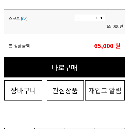
-
+
스모크
[
EA
]
65,000
원
65,000
원
총 상품금액
바로구매
장바구니
관심상품
재입고 알림