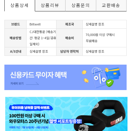
상품상세
상품리뷰
상품문의
교환배송
브랜드
Biltwell
제조국
상세설명 참조
CJ대한통운 (배송기
70,000원 이상 구매시
배송방법
간: 평균 1~4일/공휴
배송비
무료배송
일제외)
A/S안내
상세설명 참조
담당자 연락처
상세설명 참조