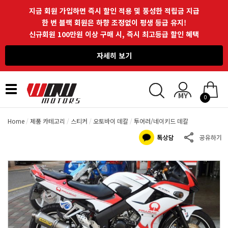
지금 회원 가입하면 즉시 할인 적용 및 풍성한 적립금 지급
한 번 블랙 회원은 하향 조정없이 평생 등급 유지!
신규회원 100만원 이상 구매 시, 즉시 최고등급 할인 혜택
자세히 보기
Toggle
0
navigation
Home
제품 카테고리
스티커
오토바이 데칼
투어러/네이키드 데칼