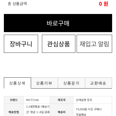
0
원
총 상품금액
바로구매
장바구니
관심상품
재입고 알림
상품상세
상품리뷰
상품문의
교환배송
브랜드
MOTOstk
제조국
상세설명 참조
CJ대한통운 (배송기
70,000원 이상 구매시
배송방법
간: 평균 1~4일/공휴
배송비
무료배송