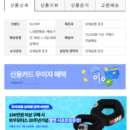
상품상세
상품리뷰
상품문의
교환배송
브랜드
SUOMY
제조국
상세설명 참조
CJ대한통운 (배송기
70,000원 이상 구매시
배송방법
간: 평균 1~4일/공휴
배송비
무료배송
일제외)
A/S안내
상세설명 참조
담당자 연락처
상세설명 참조