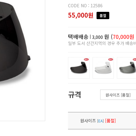
CODE NO : 12586
55,000원
품절
택배배송
원 (
70,000원
3,000
일부 도서 산간지역의 경우 추가 배송
규격
원사이즈
[품절]
[
EA
]