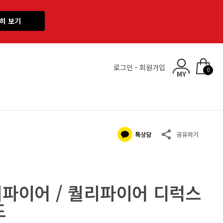
히 보기
로그인
·
회원가입
0
퀄리파이어 / 퀄리파이어 디럭스
드