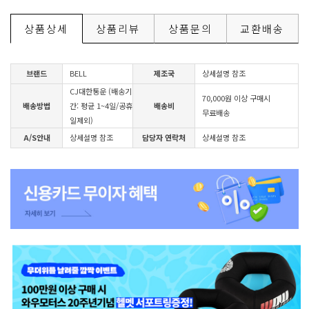
상품상세
상품리뷰
상품문의
교환배송
브랜드
BELL
제조국
상세설명 참조
CJ대한통운 (배송기
70,000원 이상 구매시
배송방법
간: 평균 1~4일/공휴
배송비
무료배송
일제외)
A/S안내
상세설명 참조
담당자 연락처
상세설명 참조