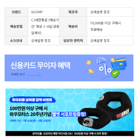
브랜드
SUOMY
제조국
상세설명 참조
CJ대한통운 (배송기
70,000원 이상 구매시
배송방법
간: 평균 1~4일/공휴
배송비
무료배송
일제외)
A/S안내
상세설명 참조
담당자 연락처
상세설명 참조