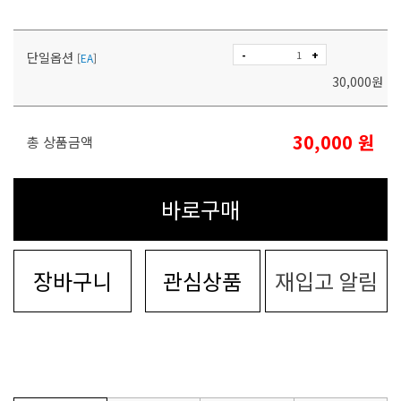
-
+
단일옵션
[
EA
]
30,000
원
30,000
원
총 상품금액
바로구매
장바구니
관심상품
재입고 알림