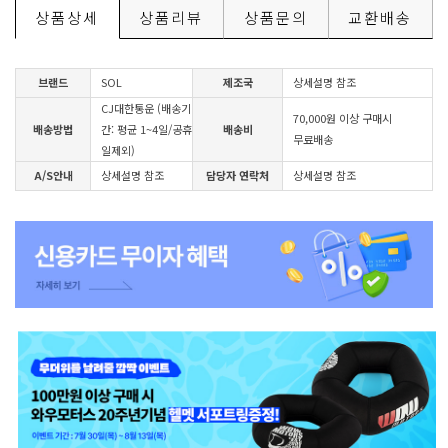
상품상세
상품리뷰
상품문의
교환배송
브랜드
SOL
제조국
상세설명 참조
CJ대한통운 (배송기
70,000원 이상 구매시
배송방법
간: 평균 1~4일/공휴
배송비
무료배송
일제외)
A/S안내
상세설명 참조
담당자 연락처
상세설명 참조