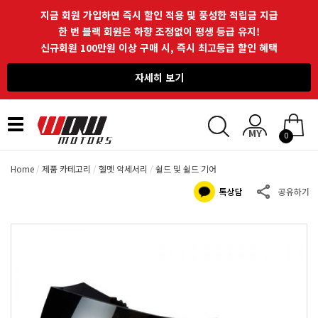
지금 회원 가입하면 즉시 할인 적용 및 풍성한 적립금 지급
한 번 블랙 회원은 하향 조정없이 평생 등급 유지!
신규회원 100만원 이상 구매 시, 즉시 최고등급 할인 혜택
자세히 보기
Toggle
0
navigation
Home
제품 카테고리
헬멧 악세서리
쉴드 및 쉴드 기어