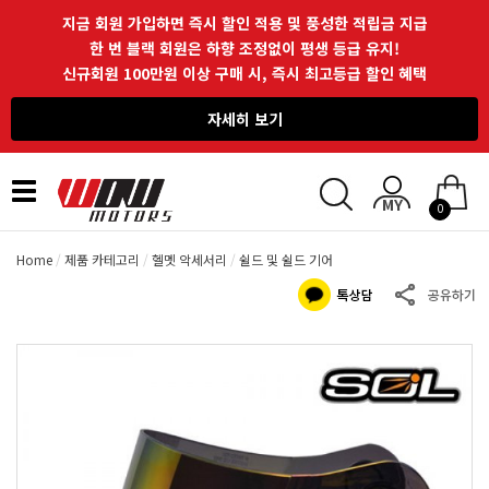
지금 회원 가입하면 즉시 할인 적용 및 풍성한 적립금 지급
한 번 블랙 회원은 하향 조정없이 평생 등급 유지!
신규회원 100만원 이상 구매 시, 즉시 최고등급 할인 혜택
자세히 보기
Toggle
0
navigation
Home
제품 카테고리
헬멧 악세서리
쉴드 및 쉴드 기어