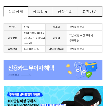
상품상세
상품리뷰
상품문의
교환배송
브랜드
Arai
제조국
상세설명 참조
CJ대한통운 (배송기
70,000원 이상 구매시
배송방법
간: 평균 1~4일/공휴
배송비
무료배송
일제외)
A/S안내
상세설명 참조
담당자 연락처
상세설명 참조